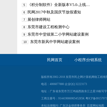
《积分制软件》全新版本V5.0-上线…
5
民网2017中秋及国庆节放假通知
6
展创律师网站
7
东莞市建设工程检测中心
8
东莞市中堂镇第二小学网站建设案例
9
东莞市新风中学网站建设案例
10
民网首页
小程序|分销系统
版权所有2002-2018
东莞市民之网计算机网络工程有
电话：4006877880 企业QQ:32223173
地址：广东省东莞市万江鸿福西路东江之星18栋写字楼41
工商注册号：91441900690545285K
粤ICP备0915797
本站法律顾问: 广东沃金律师事务所
百度网站地图