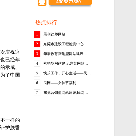
热点排行
1
展创律师网站
2
东莞市建设工程检测中心
一次庆祝这
3
华泰教育营销型网站建设…
号也已经年
4
营销型网站建设,东莞网站…
时的示威、
5
快乐工作，开心生活——民…
成为了中国
6
民网——女神节福利
7
东莞营销型网站建设,民网…
是不一样的
裤+护肤香