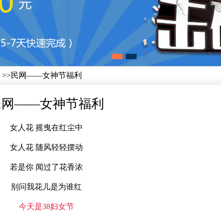
>>民网——女神节福利
民网——女神节福利
女人花 摇曳在红尘中
女人花 随风轻轻摆动
若是你 闻过了花香浓
别问我花儿是为谁红
今天是38妇女节