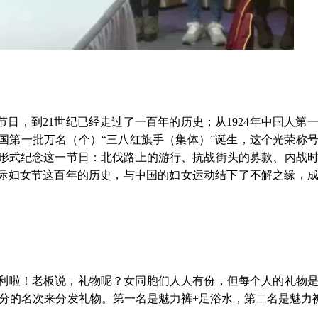
节日，到21世纪已经走过了一百年的历史；从1924年中国人第
0年中国第一批万名（个）“三八红旗手（集体）”诞生，这个光荣称
形式纪念这一节日：北伐路上的游行、抗战街头的募款、内战
国际妇女节这百年的历史，与中国的妇女运动结下了不解之缘，
利啦！老板说，礼物呢？女同胞们人人有份，但每个人的礼物
分的名次来分发礼物。第一名是魅力裤+足浴水，第二名是魅力