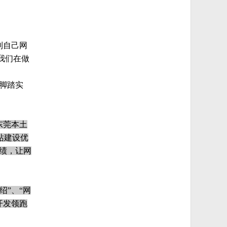
到自己网
我们在做
脚踏实
东莞本土
站建设优
绩，让网
绍”、“网
开发领跑