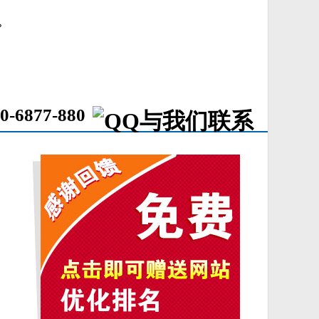
？
0-6877-880