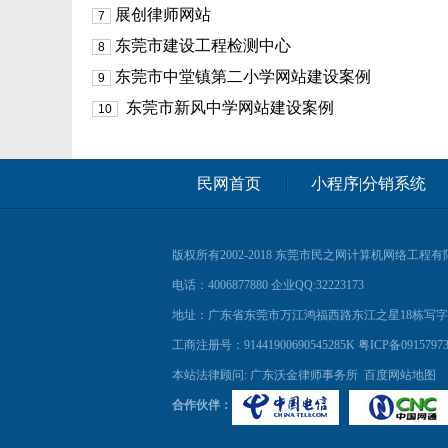
展创律师网站
7
东莞市建设工程检测中心
8
东莞市中堂镇第二小学网站建设案例
9
东莞市新风中学网站建设案例
10
民网首页
小程序|分销系统
版权所有2002-2018
东莞市民之网计算机网络工程有
电话：4006877880 企业QQ:32223173
地址：广东省东莞市万江鸿福西路东江之星18栋写字楼41
工商注册号：91441900690545285K
粤ICP备0915797
本站法律顾问: 广东沃金律师事务所
百度网站地图
合作伙伴：