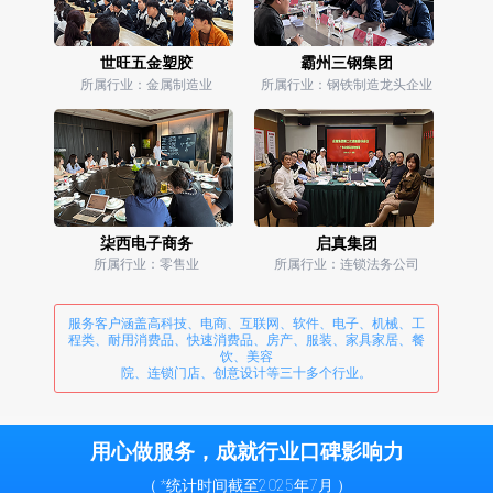
世旺五金塑胶
霸州三钢集团
所属行业：金属制造业
所属行业：钢铁制造龙头企业
柒西电子商务
启真集团
所属行业：零售业
所属行业：连锁法务公司
服务客户涵盖高科技、电商、互联网、软件、电子、机械、工
程类、耐用消费品、快速消费品、房产、服装、家具家居、餐
饮、美容
院、连锁门店、创意设计等三十多个行业。
用心做服务，成就行业口碑影响力
（ *统计时间截至2025年7月 ）