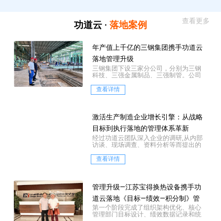
查看更多
功道云 ·
落地案例
年产值上千亿的三钢集团携手功道云
落地管理升级
三钢集团下设三家分公司，分别为三钢
科技、三强金属制品、三强制管。公司
坐落于历史文化名镇——河北霸州市胜芳
镇，是一家集中...
查看详情
激活生产制造企业增长引擎：从战略
目标到执行落地的管理体系革新
经过功道云团队深入企业的调研,从内部
访谈、现场调查、资料分析等而提出的
三大层面的诊断结论：
查看详情
管理升级—江苏宝得换热设备携手功
道云落地《目标—绩效—积分制》管
第一个阶段完成了组织架构优化、核心
理咨询项目
管理部门目标设计、绩效数据记录和统