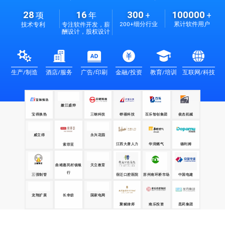
28
16
300
100000
项
年
+
+
200+细分行业
累计软件用户
技术专利
专注软件开发，薪
酬设计，股权设计
生产/制造
酒店/服务
广告/印刷
金融/投资
教育/培训
互联网/科技
宝得换热
嫩江盛烨
三钢科技
铧禧科技
百乐智创集团
俊杰机械
威立得
江西大唐人力
华润燃气
德利姆
永兴花园
索菲亚
曲靖惠民村镇银
天立教育
行
三强制管
苏州南环桥市场
中国电建
宿迁口腔医院
长幸纺
国家电网
昆药集团
龙翔扩展
聚赋律师
南乐投资