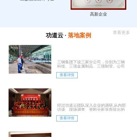
出版物经营许可证
高新企业
查看更多
功道云 ·
落地案例
三钢集团下设三家分公司，分别为三钢
科技、三强金属制品、三强制管。公司
坐落于历史文化名镇——河北霸州市胜芳
镇，是一家集中...
查看详情
经过功道云团队深入企业的调研,从内部
访谈、现场调查、资料分析等而提出的
三大层面的诊断结论：
查看详情