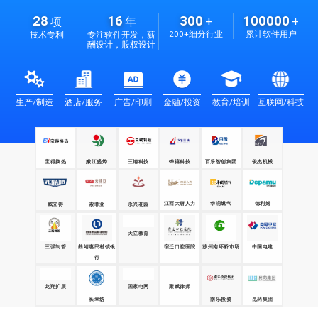
28
16
300
100000
项
年
+
+
200+细分行业
累计软件用户
技术专利
专注软件开发，薪
酬设计，股权设计
生产/制造
酒店/服务
广告/印刷
金融/投资
教育/培训
互联网/科技
宝得换热
嫩江盛烨
三钢科技
铧禧科技
百乐智创集团
俊杰机械
江西大唐人力
华润燃气
德利姆
威立得
永兴花园
索菲亚
天立教育
三强制管
苏州南环桥市场
中国电建
曲靖惠民村镇银
宿迁口腔医院
行
国家电网
聚赋律师
昆药集团
龙翔扩展
长幸纺
南乐投资