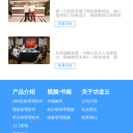
第一个阶段完成了组织架构优化、核心
管理部门目标设计、绩效数据记录和统
计设计、薪酬数据测算等。
查看详情
共创战略蓝图：与核心合伙人深度研
讨，明确律所未来3～5年的使命、愿
景、核心价值观及核心战略定位
查看详情
产品介绍
视频•书籍
关于功道云
OKR目标管理软件
书籍购买
公司介绍
绩效管理软件
积分制管理视频
社会责任
积分制管理软件
绩效管理视频
联系我们
上门落地