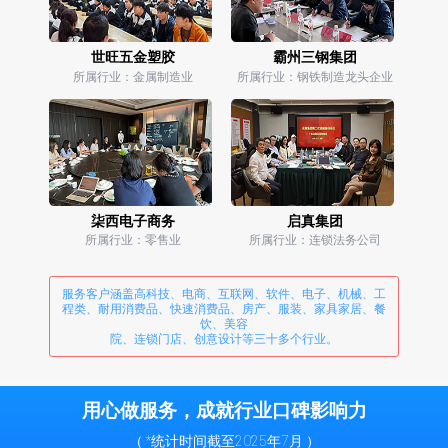
世旺五金塑胶
霸州三钢集团
所属行业：金属制造业
所属行业：钢铁制造龙头企业
柒西电子商务
启真集团
所属行业：零售业
所属行业：连锁法务公司
服务客户涵盖高科技、电商、互联网、软件、电子、机械、工
程类、耐用消费品、快速消费品、房产、服装、家具家居、餐
饮、美容
院、连锁门店、创意设计等三十多个行业。
用心做服务，成就行业口碑影响力
（ *统计时间截至2025年7月 ）