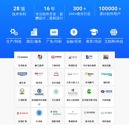
28
16
300
100000
项
年
+
+
200+细分行业
累计软件用户
技术专利
专注软件开发，薪
酬设计，股权设计
生产/制造
酒店/服务
广告/印刷
金融/投资
教育/培训
互联网/科技
宝得换热
嫩江盛烨
三钢科技
铧禧科技
百乐智创集团
俊杰机械
江西大唐人力
华润燃气
德利姆
威立得
永兴花园
索菲亚
三强制管
天立教育
苏州南环桥市场
中国电建
曲靖惠民村镇银
宿迁口腔医院
行
昆药集团
龙翔扩展
国家电网
聚赋律师
长幸纺
南乐投资