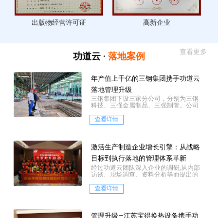
出版物经营许可证
高新企业
查看更多
功道云 ·
落地案例
年产值上千亿的三钢集团携手功道云
落地管理升级
三钢集团下设三家分公司，分别为三钢
科技、三强金属制品、三强制管。公司
坐落于历史文化名镇——河北霸州市胜芳
镇，是一家集中...
查看详情
激活生产制造企业增长引擎：从战略
目标到执行落地的管理体系革新
经过功道云团队深入企业的调研,从内部
访谈、现场调查、资料分析等而提出的
三大层面的诊断结论：
查看详情
管理升级—江苏宝得换热设备携手功