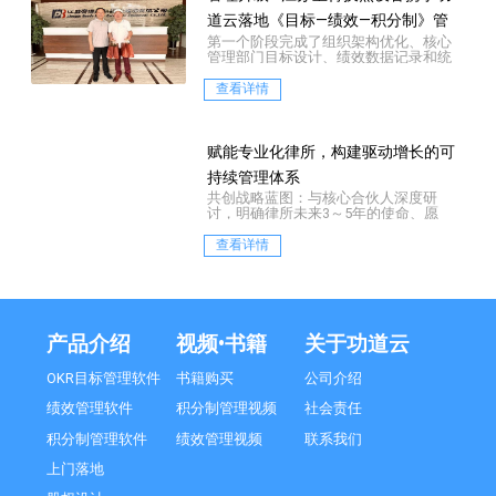
道云落地《目标—绩效—积分制》管
第一个阶段完成了组织架构优化、核心
理咨询项目
管理部门目标设计、绩效数据记录和统
计设计、薪酬数据测算等。
查看详情
赋能专业化律所，构建驱动增长的可
持续管理体系
共创战略蓝图：与核心合伙人深度研
讨，明确律所未来3～5年的使命、愿
景、核心价值观及核心战略定位
查看详情
产品介绍
视频•书籍
关于功道云
OKR目标管理软件
书籍购买
公司介绍
绩效管理软件
积分制管理视频
社会责任
积分制管理软件
绩效管理视频
联系我们
上门落地