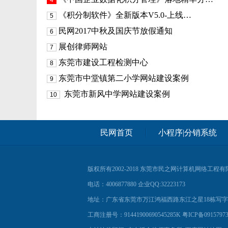
4
《积分制软件》全新版本V5.0-上线…
5
民网2017中秋及国庆节放假通知
6
展创律师网站
7
东莞市建设工程检测中心
8
东莞市中堂镇第二小学网站建设案例
9
东莞市新风中学网站建设案例
10
民网首页
小程序|分销系统
版权所有2002-2018
东莞市民之网计算机网络工程有
电话：4006877880 企业QQ:32223173
地址：广东省东莞市万江鸿福西路东江之星18栋写字楼41
工商注册号：91441900690545285K
粤ICP备0915797