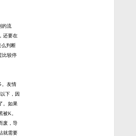
到的流
，还要在
怎么判断
过比较停
多。友情
个以下，因
了。如果
黑被K。
而废，导
站就需要