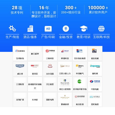
28
16
300
100000
项
年
+
+
200+细分行业
累计软件用户
技术专利
专注软件开发，薪
酬设计，股权设计
生产/制造
酒店/服务
广告/印刷
金融/投资
教育/培训
互联网/科技
宝得换热
嫩江盛烨
三钢科技
铧禧科技
百乐智创集团
俊杰机械
江西大唐人力
华润燃气
德利姆
威立得
永兴花园
索菲亚
三强制管
天立教育
苏州南环桥市场
中国电建
曲靖惠民村镇银
宿迁口腔医院
行
长幸纺
昆药集团
龙翔扩展
国家电网
聚赋律师
南乐投资