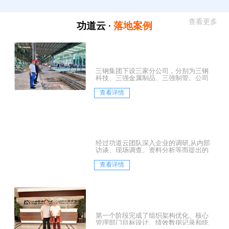
查看更多
功道云 ·
落地案例
三钢集团下设三家分公司，分别为三钢
科技、三强金属制品、三强制管。公司
坐落于历史文化名镇——河北霸州市胜芳
镇，是一家集中...
查看详情
经过功道云团队深入企业的调研,从内部
访谈、现场调查、资料分析等而提出的
三大层面的诊断结论：
查看详情
第一个阶段完成了组织架构优化、核心